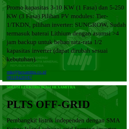
Promo kapasitas 3-10 KW (1 Fasa) dan 5-250
KW (3 Fasa) Pilihan PV modules: Tier-
1/TKDN, pilihan inverter: SUNGROW. Sudah
termasuk baterai Lithium dengan asumsi >4
jam backup untuk beban rata-rata 1/2
kapasitas inverter (dapat dirubah sesuai
kebutuhan).
mkt@hexamitra.co.id
08118420187
SOLUSI ELEKTRIFIKASI HEXAMITRA
PLTS OFF-GRID
Pembangkit listrik independen dengan SMA