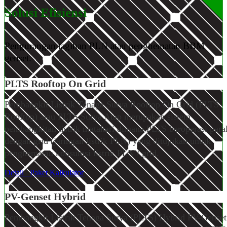
Solusi Efisiensi
Pengurangan tagihan PLN atau penghematan BBM
genset.
PLTS Rooftop
On Grid
Pembangkit Listrik Tenaga Surya Rooftop On Grid (PLTS
Rooftop) atau PLTS Surya Atap merupakan sistem
pembangkitan listrik matahari dimana PLTS beroperasi paral
dengan grid (jaringan listrik PLN) yang ditujukan untuk
penghematan konsumsi listrik PLN / grid.
Detail
Paket
Kalkulator
PV-Genset Hybrid
Pembangkit Listrik Tenaga Surya (PLTS) Hybrid PV-Genset