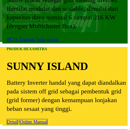
Sunny Island sebagai grid forming inverter.
Bersifat modular dan scalable, dimulai dari
kapasitas daya nominal 6 sampai 216 KW
(dengan Multicluster Box).
PLTS Terpusat
Solar Home
PRODUK HEXAMITRA
SUNNY ISLAND
Battery Inverter handal yang dapat diandalkan
pada sistem off grid sebagai pembentuk grid
(grid former) dengan kemampuan lonjakan
beban sesaat yang tinggi.
Detail
Online Manual