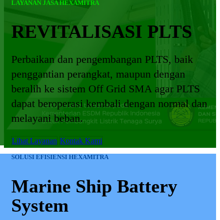
LAYANAN JASA HEXAMITRA
REVITALISASI PLTS
Perbaikan dan pengembangan PLTS, baik
penggantian perangkat, maupun dengan
beralih ke sistem Off Grid SMA agar PLTS
dapat beroperasi kembali dengan normal dan
melayani beban.
Lihat Layanan
Kontak Kami
SOLUSI EFISIENSI HEXAMITRA
Marine Ship Battery
System