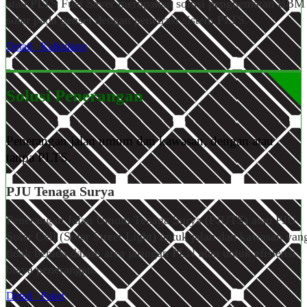
atau PLTS Fuel Saver merupakan solusi penghematan BBM
solar pada genset dengan penetrasi sistem PLTS.
Detail
Kalkulator
Solusi Penerangan
Penerangan jalan umum dan kawasan, dengan atau
tanpa PLTS.
PJU Tenaga Surya
Penerangan Jalan Umum Tenaga Surya (PJUTS) atau PJU
Solar Cell (Solar Street Light) untuk jalan dan kawasan yan
tidak berada dalam area jaringan PLN atau untuk efisiensi
biaya penerangan.
Detail
Paket