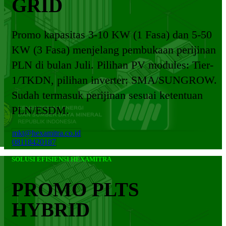
GRID
Promo kapasitas 3-10 KW (1 Fasa) dan 5-50
KW (3 Fasa) menjelang pembukaan perijinan
PLN di bulan Juli. Pilihan PV modules: Tier-
1/TKDN, pilihan inverter: SMA/SUNGROW.
Sudah termasuk perijinan sesuai ketentuan
PLN/ESDM.
mkt@hexamitra.co.id
08118420187
SOLUSI EFISIENSI HEXAMITRA
PROMO PLTS
HYBRID