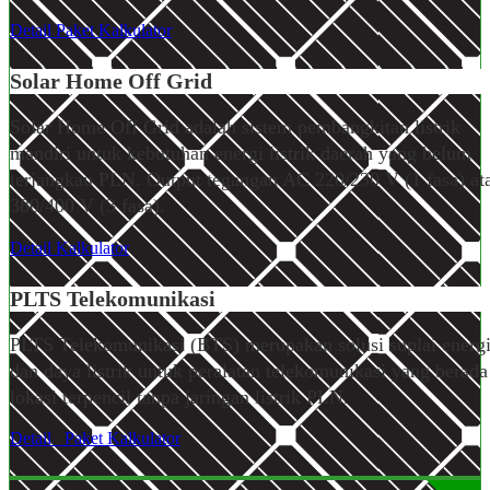
Detail
Paket
Kalkulator
Solar Home
Off Grid
Solar Home Off Grid adalah sistem pembangkitan listrik
mandiri untuk kebutuhan energi listrik daerah yang belum
terjangkau PLN. Output tegangan AC 220/230 V (1 fasa) at
380/400 V (3 fasa).
Detail
Kalkulator
PLTS Telekomunikasi
PLTS Telekomunikasi (BTS) merupakan solusi suplai energ
dan daya listrik untuk peralatan telekomunikasi yang berada
lokasi terpencil tanpa jaringan listrik PLN.
Detail
Paket
Kalkulator