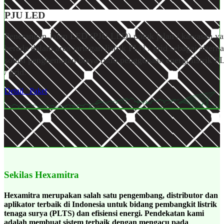
PJU LED
Penerangan Jalan LED (PJU LED) untuk jalan / kawasan y
berada dalam area jaringan listrik PLN / grid sebagai alterna
solusi penghematan biaya rutin penggunaan energi listrik P
/ grid.
Detail
Paket
Sekilas Hexamitra
Hexamitra merupakan salah satu pengembang, distributor dan
aplikator terbaik di Indonesia untuk bidang pembangkit listrik
tenaga surya (PLTS) dan efisiensi energi. Pendekatan kami
adalah membuat sistem terbaik dengan mengacu pada