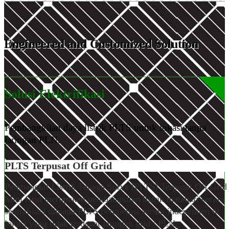
Engineered and Customized
Solution
Solusi Elektrifikasi
Pembangkitan daya listrik PLTS untuk lokasi tanpa
jaringan PLN.
PLTS Terpusat
Off Grid
Pembangkit Listrik Tenaga Surya (PLTS) Terpusat Off Grid 
Mini Grid merupakan pembangkitan listrik matahari secara
sentralisasi dimana PLTS beroperasi secara independen di
lokasi yang tidak terdapat jaringan grid / PLN.