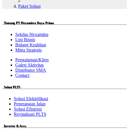
»
Paket Solusi
Tentang PT Hexamitra Daya Prima
Sekilas Hexamitra
Lini Bisnis
Bidang Keahlian
Mitra Strategis
Pengalaman/Klien
Galeri Aktivitas
Distributor SMA
Contact
Solusi PLTS
Solusi Elektrifikasi
Penerangan Jalan
Solusi Efisiensi
Revitalisasi PLTS
Inverter & Accs.