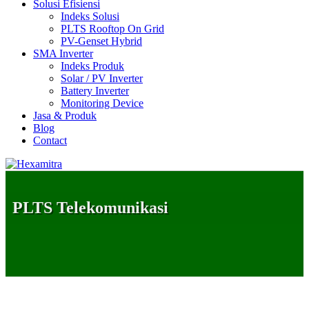
Solusi Efisiensi
Indeks Solusi
PLTS Rooftop On Grid
PV-Genset Hybrid
SMA Inverter
Indeks Produk
Solar / PV Inverter
Battery Inverter
Monitoring Device
Jasa & Produk
Blog
Contact
PLTS Telekomunikasi