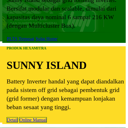
Sunny Island sebagai grid forming inverter.
Bersifat modular dan scalable, dimulai dari
kapasitas daya nominal 6 sampai 216 KW
(dengan Multicluster Box).
PLTS Terpusat
Solar Home
PRODUK HEXAMITRA
SUNNY ISLAND
Battery Inverter handal yang dapat diandalkan
pada sistem off grid sebagai pembentuk grid
(grid former) dengan kemampuan lonjakan
beban sesaat yang tinggi.
Detail
Online Manual