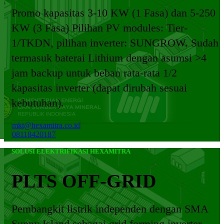
Promo kapasitas 3-10 KW (1 Fasa) dan 5-250
KW (3 Fasa) Pilihan PV modules: Tier-
1/TKDN, pilihan inverter: SUNGROW. Sudah
termasuk baterai Lithium dengan asumsi >4
jam backup untuk beban rata-rata 1/2
kapasitas inverter (dapat dirubah sesuai
kebutuhan).
mkt@hexamitra.co.id
08118420187
SOLUSI ELEKTRIFIKASI HEXAMITRA
PLTS OFF-GRID
Pembangkit listrik independen dengan SMA