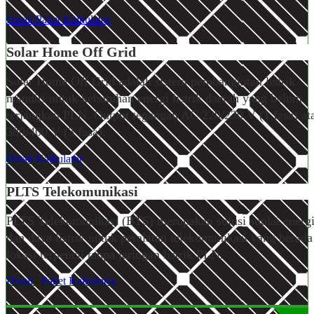
Detail
Paket
Kalkulator
Solar Home
Off Grid
Solar Home Off Grid adalah sistem pembangkitan listrik
mandiri untuk kebutuhan energi listrik daerah yang belum
terjangkau PLN. Output tegangan AC 220/230 V (1 fasa) at
380/400 V (3 fasa).
Detail
Kalkulator
PLTS Telekomunikasi
PLTS Telekomunikasi (BTS) merupakan solusi suplai energ
dan daya listrik untuk peralatan telekomunikasi yang berada
lokasi terpencil tanpa jaringan listrik PLN.
Detail
Paket
Kalkulator