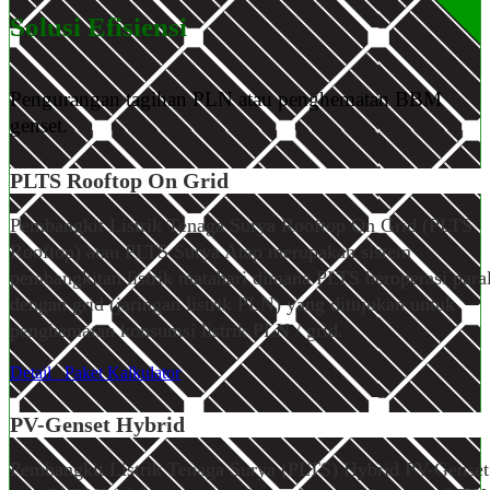
Solusi Efisiensi
Pengurangan tagihan PLN atau penghematan BBM
genset.
PLTS Rooftop
On Grid
Pembangkit Listrik Tenaga Surya Rooftop On Grid (PLTS
Rooftop) atau PLTS Surya Atap merupakan sistem
pembangkitan listrik matahari dimana PLTS beroperasi paral
dengan grid (jaringan listrik PLN) yang ditujukan untuk
penghematan konsumsi listrik PLN / grid.
Detail
Paket
Kalkulator
PV-Genset Hybrid
Pembangkit Listrik Tenaga Surya (PLTS) Hybrid PV-Genset