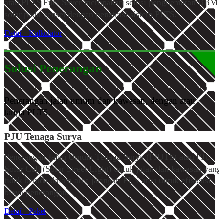
atau PLTS Fuel Saver merupakan solusi penghematan BBM
solar pada genset dengan penetrasi sistem PLTS.
Detail
Kalkulator
Solusi Penerangan
Penerangan jalan umum dan kawasan, dengan atau
tanpa PLTS.
PJU Tenaga Surya
Penerangan Jalan Umum Tenaga Surya (PJUTS) atau PJU
Solar Cell (Solar Street Light) untuk jalan dan kawasan yan
tidak berada dalam area jaringan PLN atau untuk efisiensi
biaya penerangan.
Detail
Paket