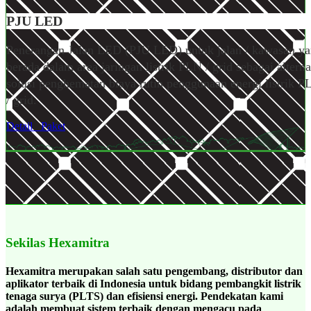
PJU LED
Penerangan Jalan LED (PJU LED) untuk jalan / kawasan y
berada dalam area jaringan listrik PLN / grid sebagai alterna
solusi penghematan biaya rutin penggunaan energi listrik P
/ grid.
Detail
Paket
Sekilas Hexamitra
Hexamitra merupakan salah satu pengembang, distributor dan
aplikator terbaik di Indonesia untuk bidang pembangkit listrik
tenaga surya (PLTS) dan efisiensi energi. Pendekatan kami
adalah membuat sistem terbaik dengan mengacu pada