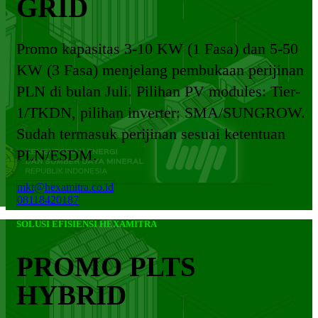
GRID
Promo kapasitas 3-10 KW (1 Fasa) dan 5-50
KW (3 Fasa) menjelang pembukaan perijinan
PLN di bulan Juli. Pilihan PV modules: Tier-
1/TKDN, pilihan inverter: SMA/SUNGROW.
Sudah termasuk perijinan sesuai ketentuan
PLN/ESDM.
mkt@hexamitra.co.id
08118420187
SOLUSI EFISIENSI HEXAMITRA
PROMO PLTS
HYBRID