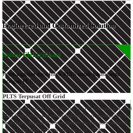
Engineered and Customized
Solution
Solusi Elektrifikasi
Pembangkitan daya listrik PLTS untuk lokasi tanpa
jaringan PLN.
PLTS Terpusat
Off Grid
Pembangkit Listrik Tenaga Surya (PLTS) Terpusat Off Grid 
Mini Grid merupakan pembangkitan listrik matahari secara
sentralisasi dimana PLTS beroperasi secara independen di
lokasi yang tidak terdapat jaringan grid / PLN.