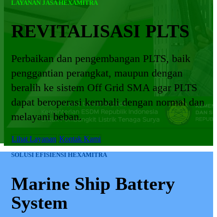
LAYANAN JASA HEXAMITRA
REVITALISASI PLTS
Perbaikan dan pengembangan PLTS, baik
penggantian perangkat, maupun dengan
beralih ke sistem Off Grid SMA agar PLTS
dapat beroperasi kembali dengan normal dan
melayani beban.
Lihat Layanan
Kontak Kami
SOLUSI EFISIENSI HEXAMITRA
Marine Ship Battery
System