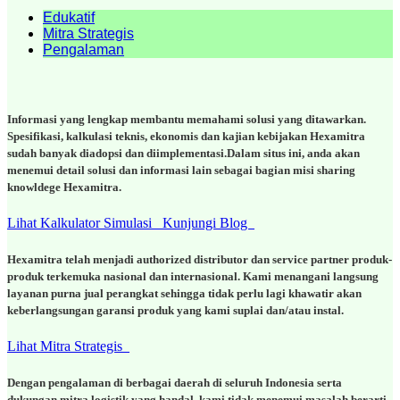
Edukatif
Mitra Strategis
Pengalaman
Informasi yang lengkap membantu memahami solusi yang ditawarkan.
Spesifikasi, kalkulasi teknis, ekonomis dan kajian kebijakan Hexamitra
sudah banyak diadopsi dan diimplementasi.Dalam situs ini, anda akan
menemui detail solusi dan informasi lain sebagai bagian misi sharing
knowldege Hexamitra.
Lihat Kalkulator Simulasi
Kunjungi Blog
Hexamitra telah menjadi authorized distributor dan service partner produk-
produk terkemuka nasional dan internasional. Kami menangani langsung
layanan purna jual perangkat sehingga tidak perlu lagi khawatir akan
keberlangsungan garansi produk yang kami suplai dan/atau instal.
Lihat Mitra Strategis
Dengan pengalaman di berbagai daerah di seluruh Indonesia serta
dukungan mitra logistik yang handal, kami tidak menemui masalah berarti