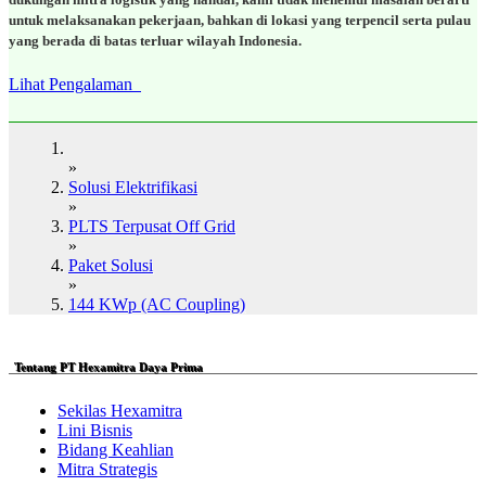
untuk melaksanakan pekerjaan, bahkan di lokasi yang terpencil serta pulau
yang berada di batas terluar wilayah Indonesia.
Lihat Pengalaman
»
Solusi Elektrifikasi
»
PLTS Terpusat Off Grid
»
Paket Solusi
»
144 KWp (AC Coupling)
Tentang PT Hexamitra Daya Prima
Sekilas Hexamitra
Lini Bisnis
Bidang Keahlian
Mitra Strategis