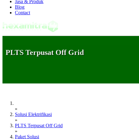
Jasa & Produk
Blog
Contact
PLTS Terpusat Off Grid
»
Solusi Elektrifikasi
»
PLTS Terpusat Off Grid
»
Paket Solusi