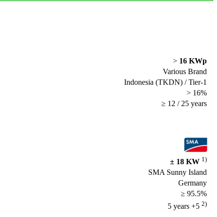
>
16 KWp
Various Brand
Indonesia (TKDN) / Tier-1
> 16%
≥ 12 / 25 years
1)
± 18 KW
SMA Sunny Island
Germany
≥ 95.5%
2)
5 years +5