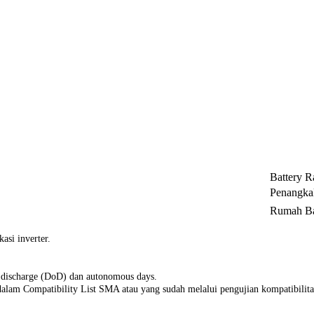
Battery R
Penangkal
Rumah Ba
asi inverter.
of discharge (DoD) dan autonomous days.
lam Compatibility List SMA atau yang sudah melalui pengujian kompatibilitas