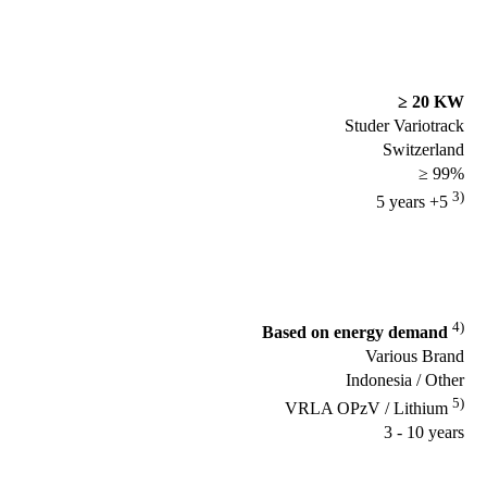
≥ 20 KW
Studer Variotrack
Switzerland
≥ 99%
3)
5 years +5
4)
Based on energy demand
Various Brand
Indonesia / Other
5)
VRLA OPzV / Lithium
3 - 10 years