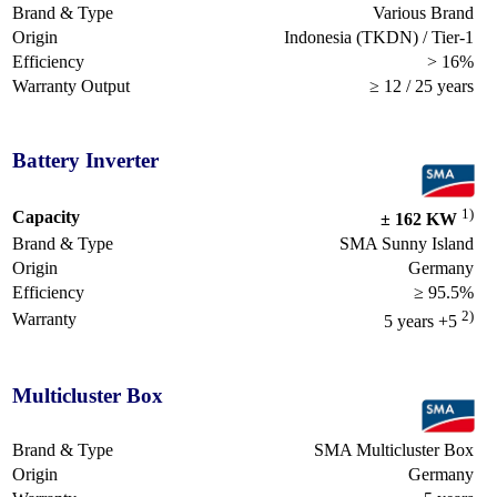
Brand & Type
Various Brand
Origin
Indonesia (TKDN) / Tier-1
Efficiency
> 16%
Warranty Output
≥ 12 / 25 years
Battery Inverter
1)
Capacity
± 162 KW
Brand & Type
SMA Sunny Island
Origin
Germany
Efficiency
≥ 95.5%
2)
Warranty
5 years +5
Multicluster Box
Brand & Type
SMA Multicluster Box
Origin
Germany