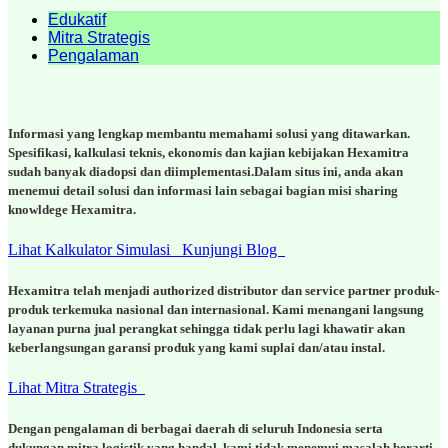
Edukatif
Mitra Strategis
Pengalaman
Informasi yang lengkap membantu memahami solusi yang ditawarkan.
Spesifikasi, kalkulasi teknis, ekonomis dan kajian kebijakan Hexamitra
sudah banyak diadopsi dan diimplementasi.Dalam situs ini, anda akan
menemui detail solusi dan informasi lain sebagai bagian misi sharing
knowldege Hexamitra.
Lihat Kalkulator Simulasi
Kunjungi Blog
Hexamitra telah menjadi authorized distributor dan service partner produk-
produk terkemuka nasional dan internasional. Kami menangani langsung
layanan purna jual perangkat sehingga tidak perlu lagi khawatir akan
keberlangsungan garansi produk yang kami suplai dan/atau instal.
Lihat Mitra Strategis
Dengan pengalaman di berbagai daerah di seluruh Indonesia serta
dukungan mitra logistik yang handal, kami tidak menemui masalah berarti