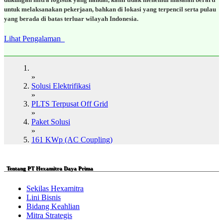
untuk melaksanakan pekerjaan, bahkan di lokasi yang terpencil serta pulau
yang berada di batas terluar wilayah Indonesia.
Lihat Pengalaman
»
Solusi Elektrifikasi
»
PLTS Terpusat Off Grid
»
Paket Solusi
»
161 KWp (AC Coupling)
Tentang PT Hexamitra Daya Prima
Sekilas Hexamitra
Lini Bisnis
Bidang Keahlian
Mitra Strategis