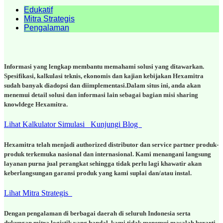
Edukatif
Mitra Strategis
Pengalaman
Informasi yang lengkap membantu memahami solusi yang ditawarkan.
Spesifikasi, kalkulasi teknis, ekonomis dan kajian kebijakan Hexamitra
sudah banyak diadopsi dan diimplementasi.Dalam situs ini, anda akan
menemui detail solusi dan informasi lain sebagai bagian misi sharing
knowldege Hexamitra.
Lihat Kalkulator Simulasi
Kunjungi Blog
Hexamitra telah menjadi authorized distributor dan service partner produk-
produk terkemuka nasional dan internasional. Kami menangani langsung
layanan purna jual perangkat sehingga tidak perlu lagi khawatir akan
keberlangsungan garansi produk yang kami suplai dan/atau instal.
Lihat Mitra Strategis
Dengan pengalaman di berbagai daerah di seluruh Indonesia serta
dukungan mitra logistik yang handal, kami tidak menemui masalah berarti