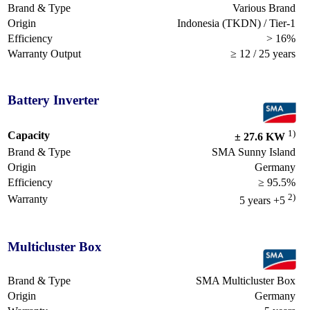
Brand & Type
Various Brand
Origin
Indonesia (TKDN) / Tier-1
Efficiency
> 16%
Warranty Output
≥ 12 / 25 years
Battery Inverter
1)
Capacity
± 27.6 KW
Brand & Type
SMA Sunny Island
Origin
Germany
Efficiency
≥ 95.5%
2)
Warranty
5 years +5
Multicluster Box
Brand & Type
SMA Multicluster Box
Origin
Germany