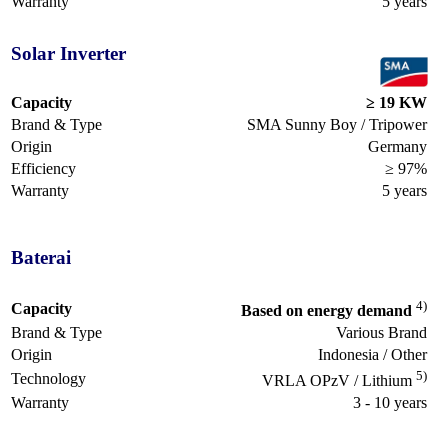
Warranty
5 years
Solar Inverter
Capacity
≥ 19 KW
Brand & Type
SMA Sunny Boy / Tripower
Origin
Germany
Efficiency
≥ 97%
Warranty
5 years
Baterai
4)
Capacity
Based on energy demand
Brand & Type
Various Brand
Origin
Indonesia / Other
5)
Technology
VRLA OPzV / Lithium
Warranty
3 - 10 years