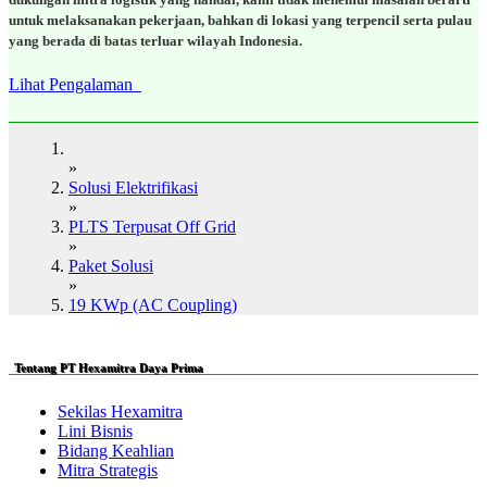
untuk melaksanakan pekerjaan, bahkan di lokasi yang terpencil serta pulau
yang berada di batas terluar wilayah Indonesia.
Lihat Pengalaman
»
Solusi Elektrifikasi
»
PLTS Terpusat Off Grid
»
Paket Solusi
»
19 KWp (AC Coupling)
Tentang PT Hexamitra Daya Prima
Sekilas Hexamitra
Lini Bisnis
Bidang Keahlian
Mitra Strategis