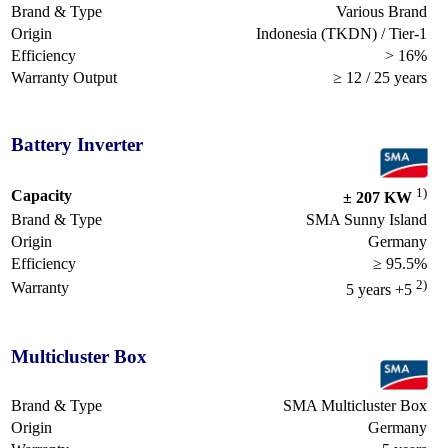
Brand & Type
Various Brand
Origin
Indonesia (TKDN) / Tier-1
Efficiency
> 16%
Warranty Output
≥ 12 / 25 years
Battery Inverter
1)
Capacity
± 207 KW
Brand & Type
SMA Sunny Island
Origin
Germany
Efficiency
≥ 95.5%
2)
Warranty
5 years +5
Multicluster Box
Brand & Type
SMA Multicluster Box
Origin
Germany