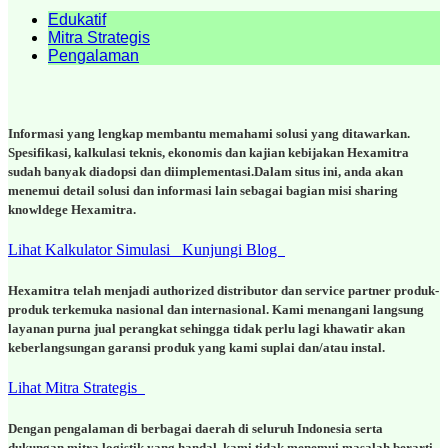
Edukatif
Mitra Strategis
Pengalaman
Informasi yang lengkap membantu memahami solusi yang ditawarkan.
Spesifikasi, kalkulasi teknis, ekonomis dan kajian kebijakan Hexamitra
sudah banyak diadopsi dan diimplementasi.Dalam situs ini, anda akan
menemui detail solusi dan informasi lain sebagai bagian misi sharing
knowldege Hexamitra.
Lihat Kalkulator Simulasi
Kunjungi Blog
Hexamitra telah menjadi authorized distributor dan service partner produk-
produk terkemuka nasional dan internasional. Kami menangani langsung
layanan purna jual perangkat sehingga tidak perlu lagi khawatir akan
keberlangsungan garansi produk yang kami suplai dan/atau instal.
Lihat Mitra Strategis
Dengan pengalaman di berbagai daerah di seluruh Indonesia serta
dukungan mitra logistik yang handal, kami tidak menemui masalah berarti