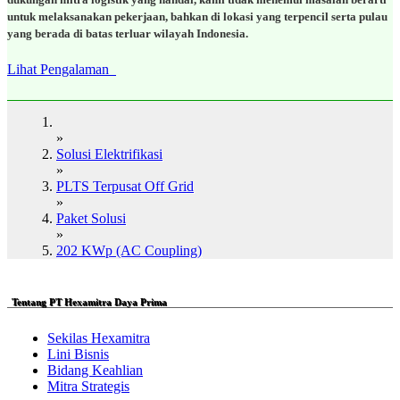
untuk melaksanakan pekerjaan, bahkan di lokasi yang terpencil serta pulau
yang berada di batas terluar wilayah Indonesia.
Lihat Pengalaman
»
Solusi Elektrifikasi
»
PLTS Terpusat Off Grid
»
Paket Solusi
»
202 KWp (AC Coupling)
Tentang PT Hexamitra Daya Prima
Sekilas Hexamitra
Lini Bisnis
Bidang Keahlian
Mitra Strategis