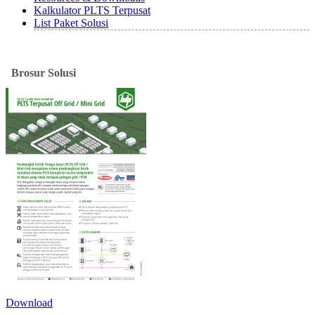
Kalkulator PLTS Terpusat
List Paket Solusi
Brosur
Solusi
Download