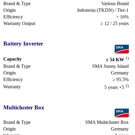
Brand & Type
Various Brand
Origin
Indonesia (TKDN) / Tier-1
Efficiency
> 16%
Warranty Output
≥ 12 / 25 years
Battery Inverter
1)
Capacity
± 54 KW
Brand & Type
SMA Sunny Island
Origin
Germany
Efficiency
≥ 95.5%
2)
Warranty
5 years +5
Multicluster Box
Brand & Type
SMA Multicluster Box
Origin
Germany