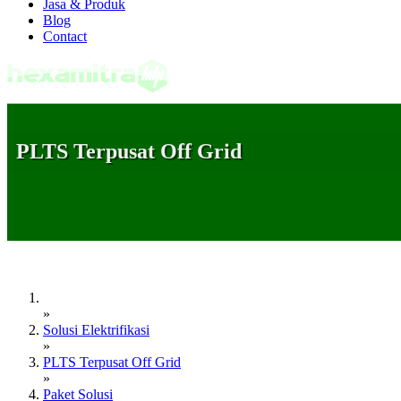
Jasa & Produk
Blog
Contact
PLTS Terpusat Off Grid
»
Solusi Elektrifikasi
»
PLTS Terpusat Off Grid
»
Paket Solusi