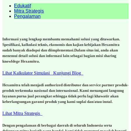
Edukatif
Mitra Strategis
Pengalaman
Informasi yang lengkap membantu memahami solusi yang ditawarkan.
Spesifikasi, kalkulasi teknis, ekonomis dan kajian kebijakan Hexamitra
sudah banyak diadopsi dan diimplementasi.Dalam situs ini, anda akan
menemui detail solusi dan informasi lain sebagai bagian misi sharing
knowldege Hexamitra.
Lihat Kalkulator Simulasi
Kunjungi Blog
Hexamitra telah menjadi authorized distributor dan service partner produk-
produk terkemuka nasional dan internasional. Kami menangani langsung
layanan purna jual perangkat sehingga tidak perlu lagi khawatir akan
keberlangsungan garansi produk yang kami suplai dan/atau instal.
Lihat Mitra Strategis
Dengan pengalaman di berbagai daerah di seluruh Indonesia serta
dukungan mitra logistik yang handal, kami tidak menemui masalah berarti