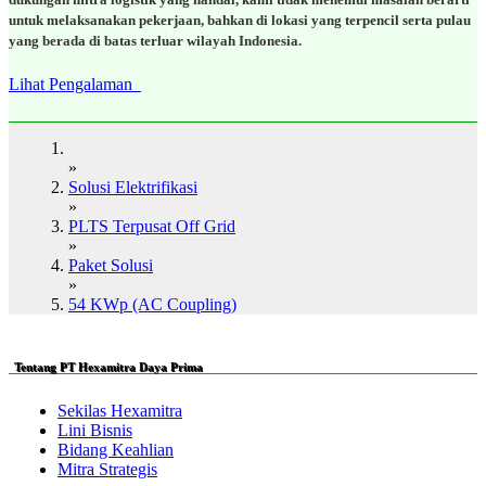
untuk melaksanakan pekerjaan, bahkan di lokasi yang terpencil serta pulau
yang berada di batas terluar wilayah Indonesia.
Lihat Pengalaman
»
Solusi Elektrifikasi
»
PLTS Terpusat Off Grid
»
Paket Solusi
»
54 KWp (AC Coupling)
Tentang PT Hexamitra Daya Prima
Sekilas Hexamitra
Lini Bisnis
Bidang Keahlian
Mitra Strategis