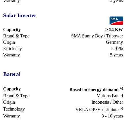
Warranty
5 years
Solar Inverter
Capacity
≥ 54 KW
Brand & Type
SMA Sunny Boy / Tripower
Origin
Germany
Efficiency
≥ 97%
Warranty
5 years
Baterai
4)
Capacity
Based on energy demand
Brand & Type
Various Brand
Origin
Indonesia / Other
5)
Technology
VRLA OPzV / Lithium
Warranty
3 - 10 years