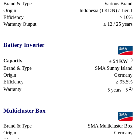
Brand & Type
Various Brand
Origin
Indonesia (TKDN) / Tier-1
Efficiency
> 16%
Warranty Output
≥ 12 / 25 years
Battery Inverter
1)
Capacity
± 54 KW
Brand & Type
SMA Sunny Island
Origin
Germany
Efficiency
≥ 95.5%
2)
Warranty
5 years +5
Multicluster Box
Brand & Type
SMA Multicluster Box
Origin
Germany