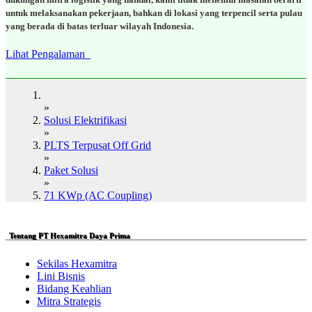
untuk melaksanakan pekerjaan, bahkan di lokasi yang terpencil serta pulau
yang berada di batas terluar wilayah Indonesia.
Lihat Pengalaman
»
Solusi Elektrifikasi
»
PLTS Terpusat Off Grid
»
Paket Solusi
»
71 KWp (AC Coupling)
Tentang PT Hexamitra Daya Prima
Sekilas Hexamitra
Lini Bisnis
Bidang Keahlian
Mitra Strategis