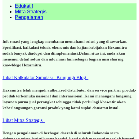
Edukatif
Mitra Strategis
Pengalaman
Informasi yang lengkap membantu memahami solusi yang ditawarkan.
Spesifikasi, kalkulasi teknis, ekonomis dan kajian kebijakan Hexamitra
sudah banyak diadopsi dan diimplementasi.Dalam situs ini, anda akan
menemui detail solusi dan informasi lain sebagai bagian misi sharing
knowldege Hexamitra.
Lihat Kalkulator Simulasi
Kunjungi Blog
Hexamitra telah menjadi authorized distributor dan service partner produk-
produk terkemuka nasional dan internasional. Kami menangani langsung
layanan purna jual perangkat sehingga tidak perlu lagi khawatir akan
keberlangsungan garansi produk yang kami suplai dan/atau instal.
Lihat Mitra Strategis
Dengan pengalaman di berbagai daerah di seluruh Indonesia serta
dukungan mitra logistik yang handal, kami tidak menemui masalah berarti