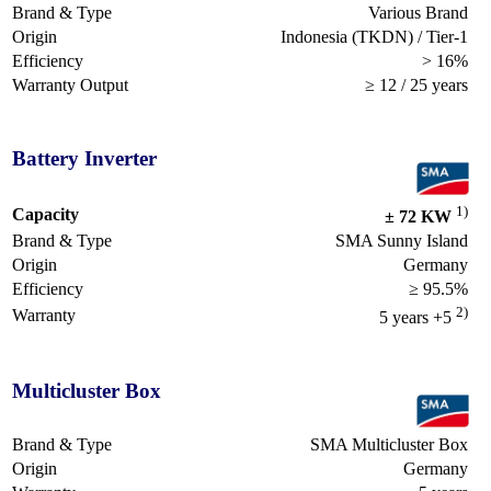
Brand & Type
Various Brand
Origin
Indonesia (TKDN) / Tier-1
Efficiency
> 16%
Warranty Output
≥ 12 / 25 years
Battery Inverter
1)
Capacity
± 72 KW
Brand & Type
SMA Sunny Island
Origin
Germany
Efficiency
≥ 95.5%
2)
Warranty
5 years +5
Multicluster Box
Brand & Type
SMA Multicluster Box
Origin
Germany