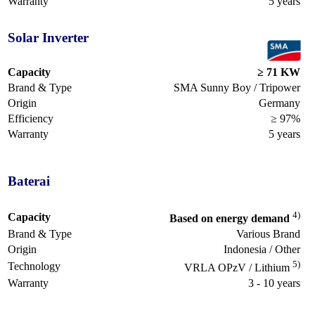
Warranty
5 years
Solar Inverter
Capacity
≥ 71 KW
Brand & Type
SMA Sunny Boy / Tripower
Origin
Germany
Efficiency
≥ 97%
Warranty
5 years
Baterai
4)
Capacity
Based on energy demand
Brand & Type
Various Brand
Origin
Indonesia / Other
5)
Technology
VRLA OPzV / Lithium
Warranty
3 - 10 years