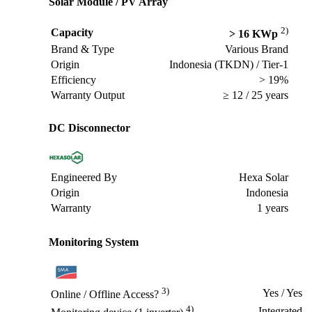
Solar Module / PV Array
2)
Capacity
> 16 KWp
Brand & Type
Various Brand
Origin
Indonesia (TKDN) / Tier-1
Efficiency
> 19%
Warranty Output
≥ 12 / 25 years
DC Disconnector
Engineered By
Hexa Solar
Origin
Indonesia
Warranty
1 years
Monitoring System
3)
Yes / Yes
Online / Offline Access?
4)
Integrated